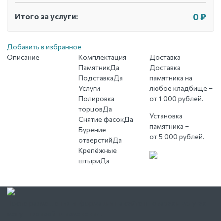
Итого за услуги:
0 ₽
Добавить в избранное
Описание
Комплектация
Доставка
Памятник
Да
Доставка
Подставка
Да
памятника на
Услуги
любое кладбище –
Полировка
от 1 000 рублей.
торцов
Да
Установка
Снятие фасок
Да
памятника –
Бурение
от 5 000 рублей.
отверстий
Да
Крепёжные
штыри
Да
После размещения информации на сайте в товарах и услугах
могут произойти изменения.