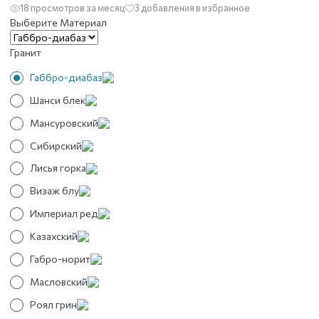
18 просмотров за месяц
3 добавления в избранное
Выберите Материал
Гранит
Габбро-диабаз
Шанси блек
Мансуровский
Сибирский
Лисья горка
Визаж блу
Империал ред
Казахский
Габро-норит
Масловский
Роял грин