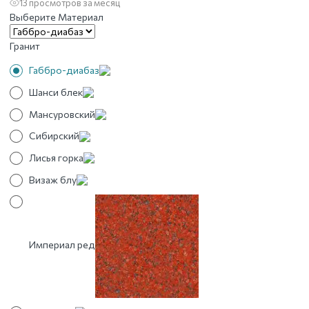
13 просмотров за месяц
Выберите Материал
Гранит
Габбро-диабаз
Шанси блек
Мансуровский
Сибирский
Лисья горка
Визаж блу
Империал ред