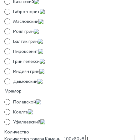
Казахский
Габро-норит
Масловский
Роял грин
Балтик грин
Пироксенит
Грин гелекси
Индиян грин
Дымовский
Мрамор
Полевской
Коелга
Уфалеевский
Количество
Количество товара Камень - 100х60х8