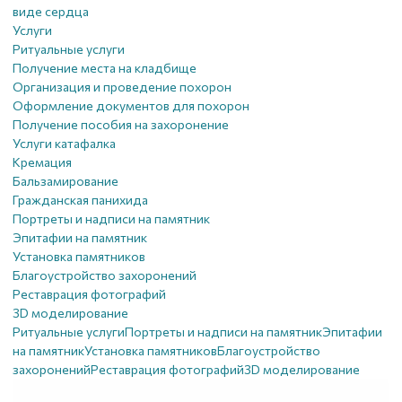
виде сердца
Услуги
Ритуальные услуги
Получение места на кладбище
Организация и проведение похорон
Оформление документов для похорон
Получение пособия на захоронение
Услуги катафалка
Кремация
Бальзамирование
Гражданская панихида
Портреты и надписи на памятник
Эпитафии на памятник
Установка памятников
Благоустройство захоронений
Реставрация фотографий
3D моделирование
Ритуальные услуги
Портреты и надписи на памятник
Эпитафии
на памятник
Установка памятников
Благоустройство
захоронений
Реставрация фотографий
3D моделирование