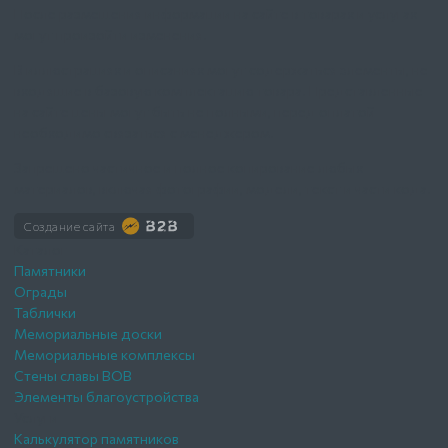
После размещения информации на сайте в товарах и услугах
могут произойти изменения.
В иллюстрациях и описаниях могут содержаться элементы, не
входящие в базовую комплектацию товара. Представленные
на сайте цены могут быть не полными, перед оплатой
необходимо связаться с менеджером.
Запрещено частичное и полное копирование любых
материалов, включая фотографии, модели, текст и части кода.
Создание сайта
Каталог
Памятники
Ограды
Таблички
Мемориальные доски
Мемориальные комплексы
Стены славы ВОВ
Элементы благоустройства
Услуги
Калькулятор памятников