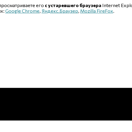
 просматриваете его
с устаревшего браузера
Internet Explo
ых:
Google Chrome
,
Яндекс.Браузер
,
Mozilla FireFox
.