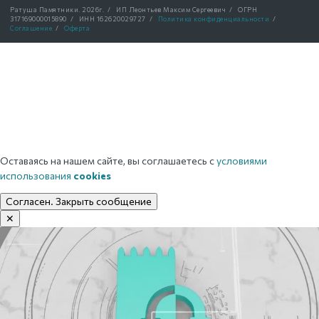
Ратуша Памятники.
2026г.
/
ИП Леонтьев Максим Сергеевич
/
ОГРН
317169000015890
/
ИНН 162620029727
/
Политика конфиденциальности
/
Соглашение
/
Оферта
Оставаясь на нашем сайте, вы соглашаетесь с
условиями
использования
cookies
Согласен. Закрыть сообщение
✕