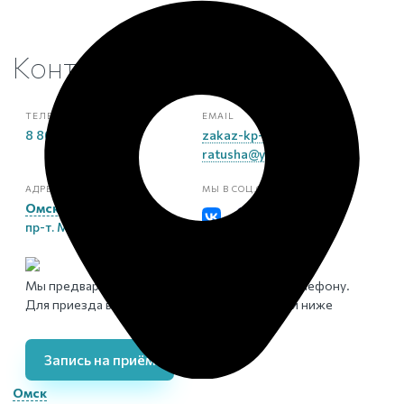
Контакты
в Омске
ТЕЛЕФОН
EMAIL
8 800 101 18 40
zakaz-kp-
ratusha@yandex.ru
АДРЕС ОФИСА
МЫ В СОЦ.СЕТЯХ
Омск
,
пр-т. Маркса К., 18/1
Мы предварительно консультируем Вас по телефону.
Для приезда в офис заполните форму записи ниже
Запись на приём
Омск