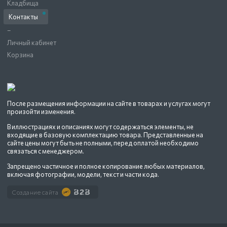
Кладбища
Контакты
–
Личный кабинет
Корзина
После размещения информации на сайте в товарах и услугах могут
произойти изменения.
В иллюстрациях и описаниях могут содержаться элементы, не
входящие в базовую комплектацию товара. Представленные на
сайте цены могут быть не полными, перед оплатой необходимо
связаться с менеджером.
Запрещено частичное и полное копирование любых материалов,
включая фотографии, модели, текст и части кода.
Создание сайта