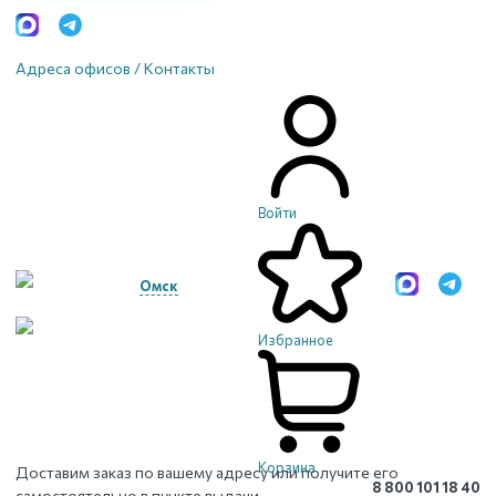
Адреса офисов / Контакты
Войти
Омск
Избранное
Корзина
Доставим заказ по вашему адресу или получите его
8 800 101 18 40
самостоятельно в пункте выдачи